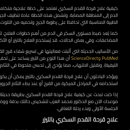
كيفية علاج قرحة القدم السكري
تعتمد على خطة علاجية متكاملة
الدم إلى المنطقة المصابة. وتشمل هذه الخطة عادة تنظيف الجرح بع
الطبية المناسبة التي تحافظ على رطوبة الجرح وتحميه من التلوث.
كما يُعد ضبط مستوى السكر في الدم من أهم خطوات العلاج، لأنه
المضاعفات. وفي بعض الحالات، قد يُستخدم العلاج بالليزر أو الأ
من الأساليب الحديثة التي أثبتت فعاليتها في تسريع شفاء قرح ا
PubMed
وScienceDirect
أن هذا النوع من الليزر يساعد على تحفي
الليفية)، وتقليل الالتهاب، مما يؤدي إلى تحسن ملحوظ في التئام 
ويؤكد الباحثون أن علاج قرحة القدم السكري بالليزر يمكن أن يكو
استخدامه في المراحل المبكرة من القرح أو عند بطء التئام الجروح 
إذا كنت تبحث عن كيفية علاج قرحة القدم السكري بطريقة حديثة وفعّا
موعدك الآن مع الدكتور محمد العزب لتشخيص حالتك بدقة ووضع خ
الجلسة الأولى وبدء رحلة التعافي.
علاج قرحة القدم السكري بالليزر