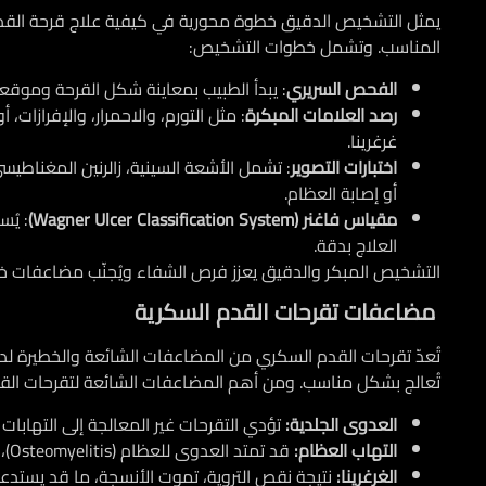
يمثل التشخيص الدقيق خطوة محورية في
كيفية علاج قرحة الق
المناسب. وتشمل خطوات التشخيص:
الفحص السريري
: يبدأ الطبيب بمعاينة شكل القرحة وموقع
رصد العلامات المبكرة
: مثل التورم، والاحمرار، والإفرازات
غرغرينا.
اختبارات التصوير
أو إصابة العظام.
مقياس فاغنر (Wagner Ulcer Classification System)
العلاج بدقة.
التشخيص المبكر والدقيق يعزز فرص الشفاء ويُجنّب مضاعفات
مضاعفات تقرحات القدم السكرية
تُعدّ تقرحات القدم السكري من المضاعفات الشائعة والخطيرة 
تُعالج بشكل مناسب.​ ومن أهم
المضاعفات الشائعة لتقرحات الق
العدوى الجلدية:
تؤدي التقرحات غير المعالجة إلى التهابات 
التهاب العظام:
قد تمتد العدوى للعظام (Osteomyelitis)، مما يتطلب علاجًا مكثفًا.
الغرغرينا:
نتيجة نقص التروية، تموت الأنسجة، ما قد يستدعي ت