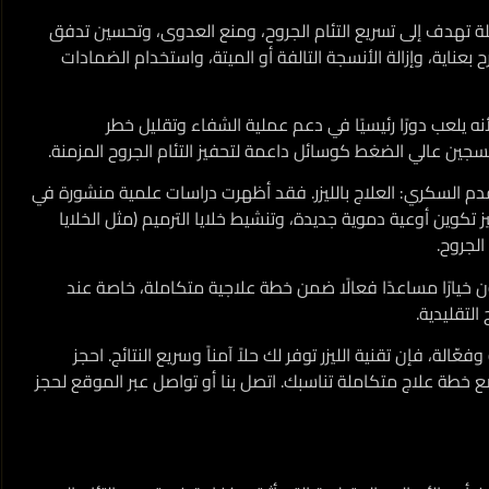
 تهدف إلى تسريع التئام الجروح، ومنع العدوى، وتحسين تدفق
ناية، وإزالة الأنسجة التالفة أو الميتة، واستخدام الضمادات
 يلعب دورًا رئيسيًا في دعم عملية الشفاء وتقليل خطر
كسجين عالي الضغط كوسائل داعمة لتحفيز التئام الجروح المزمنة.
لقدم السكري:
العلاج بالليزر
. فقد أظهرت دراسات علمية منشورة في
ز تكوين أوعية دموية جديدة، وتنشيط خلايا الترميم (مثل الخلايا
الجروح.
ن خيارًا مساعدًا فعالًا ضمن خطة علاجية متكاملة، خاصة عند
التقليدية.
لة، فإن تقنية الليزر توفر لك حلاً آمناً وسريع النتائج. احجز
طة علاج متكاملة تناسبك. اتصل بنا أو تواصل عبر الموقع لحجز