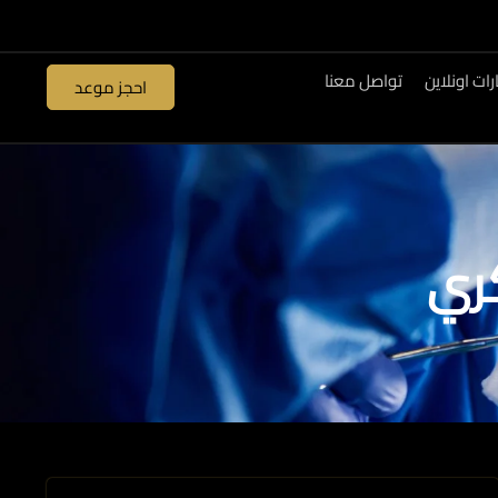
ات اونلاين
تواصل معنا
احجز موعد
كري