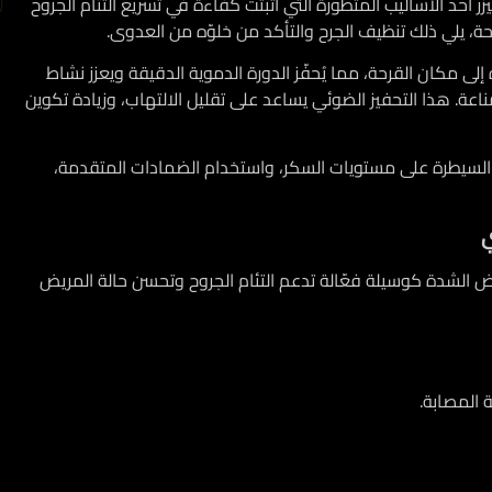
الليزر أحد الأساليب المتطورة التي أثبتت كفاءة في تسريع التئام الجروح
، يلي ذلك تنظيف الجرح والتأكد من خلوّه من العدوى.
لى مكان القرحة، مما يُحفّز الدورة الدموية الدقيقة ويعزز نشاط
مناعة. هذا التحفيز الضوئي يساعد على تقليل الالتهاب، وزيادة تكوين
مل السيطرة على مستويات السكر، واستخدام الضمادات المتقدمة،
ي
نخفض الشدة كوسيلة فعّالة تدعم التئام الجروح وتحسن حالة المريض
 المصابة.