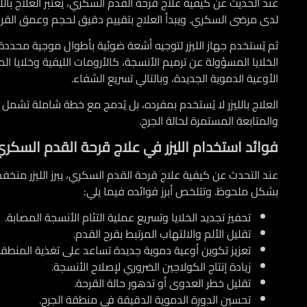
عند الحديث عن
كيفية علاج قرحة القدم السكري
، يُعتبر العلاج ب
لدى مرضى السكري. ويبدأ العلاج بتقييم دقيق لحجم وعمق القرحة
ثم يُستخدم جهاز الليزر لتوجيه أشعة ضوئية بأطوال موجية محددة إ
الخلايا المسؤولة عن ترميم الأنسجة، كالأرومات الليفية وخلايا ال
الأوعية الدموية الجديدة، وبالتالي تسريع الشفاء.
العلاج بالليزر لا يُستخدم بمفرده، بل يُدمج مع خطة شاملة تش
والمتابعة المستمرة لحالة الجرح.
فوائد استخدام الليزر في علاج قرحة القدم السكر
عند التحدث عن
كيفية علاج قرحة القدم السكري
، يبرز الليزر م
بشكل ملحوظ. وتتلخص أبرز فوائده فيما يلي:
تحفيز تجديد الخلايا وتسريع عملية التئام الأنسجة المصابة.
تقليل الألم والالتهاب المرتبط بقرح القدم.
تعزيز تكوين أوعية دموية جديدة تساعد على تغذية المنطقة
زيادة إنتاج الكولاجين الضروري لإصلاح الأنسجة.
تقليل خطر العدوى أو تدهور حالة القرحة.
تحسين الدورة الدموية الدقيقة في منطقة الجرح.