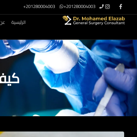
201280004003+
201280004003+
الرئيسية
عن 
كيفي