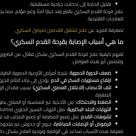
تقليل الحاجة إلى تدخلات جراحية مستقبلية.
علاج قرحة القدم السكري بالليزر يُعد خيارًا آمنًا وغير مؤلم، مما
للعلاجات التقليدية.
لمعرفة المزيد عن
علاج تشقق القدمين لمرضى السكري
ما هي أسباب الإصابة بقرحة القدم السكري؟
لفهم
كيفية علاج قرحة القدم السكري
بشكل فعّال، من الضروري 
وتتضمن أبرز هذه العوامل:
ضعف الدورة الدموية
: نتيجة أمراض الأوعية الدموية الطر
ارتفاع مستويات السكر في الدم
: يؤدي إلى بطء التئام الجر
تلف الأعصاب (الاعتلال العصبي السكري)
: يسبب فقدان الإ
الصغيرة.
الضغط والاحتكاك
: من الأحذية غير المناسبة أو المشي بطر
التهابات الجلد البكتيرية
: مثل التهاب النسيج الخلوي (Cellulitis) يمكن أن تهيئ بيئة مناسبة لتطور القرحة.
تشوهات القدم
: مثل إصبع المطرقة أو إصبع المخلب قد 
الرضوض أو الإصابات المباشرة
: جروح أو خدوش غير ملحوظة
معرفة هذه الأسباب تساعد في الوقاية وتوجيه العلاج بشكل دق