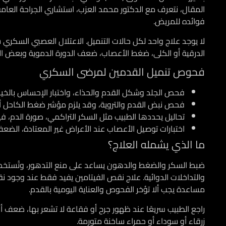
المقال، نتعرف مع الدكتور
محمد العزب
، استشاري الجراحة العامة 
فوائده للمريض.
لا يوجد علاج واحد لكل حالات التنميل.
الاعتلال العصبي السكري ش
الدرقية أو الكلى، ضغط الأعصاب، ضعف الدورة الدموية وبعض الأ
فحوص تنميل القدمين لمرضى السكري
فحص الجلد وشكل القدم والحذاء، واختبار الإحساس بالخيط ا
فحص نبض القدم والتروية، وقد يلزم مؤشر ضغط الكاحل أو 
تحاليل يحددها الطبيب مثل السكر التراكمي، صورة الدم، فيت
اختبارات توصيل الأعصاب عند الأعراض غير المعتادة، الضعف
ما الذي يشمله العلاج؟
ضبط السكر والضغط والدهون يساعد على منع التدهور، وتُستخ
والتداخلات الدوائية. علاج نقص الفيتامين يفيد فقط عند وجود 
مساعدة يجب ألا تؤخر الفحوص والعناية اليومية بالقدم.
راجع الطبيب سريعًا
عند ظهور جرح أو فقاعة لا تشعر بها، ضعف أو 
زرقاء أو سوداء أو حمراء ساخنة متورمة.