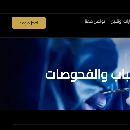
ات اونلاين
تواصل معنا
احجز موعد
سباب والفحوصات