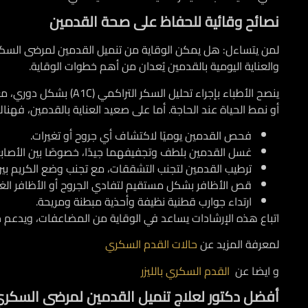
نصائح وقائية للحفاظ على صحة القدمين
لمن يتساءل:
هل يمكن الوقاية من تنميل القدمين لمرضى السك
والعناية اليومية بالقدمين يُعدان من أهم خطوات الوقاية.
أو نمط الحياة عند الحاجة. أما على صعيد العناية بالقدمين، فهن
فحص القدمين يوميًا لاكتشاف أي جروح أو تغيرات.
غسل القدمين بلطف وتجفيفهما جيدًا، خصوصًا بين الأصابع
ترطيب القدمين لتجنب التشققات، مع تجنب وضع الكريم بين 
قص الأظافر بشكل مستقيم لتفادي الجروح أو الأظافر الغائ
ارتداء جوارب قطنية نظيفة وأحذية مبطنة ومريحة.
اتباع هذه الإرشادات يساعد في الوقاية من المضاعفات، ويدعم
لمعرفة المزيد عن
حالات القدم السكري
و ايضا عن
القدم السكري بالليزر
أفضل دكتور لعلاج تنميل القدمين لمرضى السكر