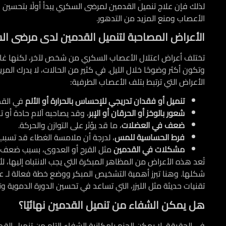
لذلك فإن
علاج تنميل القدمين لمرضى السكري
يبدأ أولًا بتحسي
الأعصاب ومنع المزيد من التدهور.
الأعراض المصاحبة لتنميل القدمين لدى مرضى ا
تختلف أعراض اعتلال الأعصاب السكري من شخص لآخر، لكنها غالبًا م
وتكون أكثر وضوحًا خلال الليل. في كثير من الحالات، لا يدرك ال
الأعراض التي ترتبط بتلف الأعصاب الطرفية:
تنميل أو فقدان تدريجي للإحساس بالحرارة أو الألم
في القد
شعور بالوخز أو الحرقان أو الإبر
، وقد يصاحبه آلام حادة أو 
ضعف في العضلات
، ما قد يؤثر على التوازن والحركة.
فرط الحساسية للمس
، لدرجة أن ملامسة الغطاء قد تسبب أل
مشكلات في القدمين
مثل القرح أو العدوى، بسبب ضعف 
تُعد هذه الأعراض من المظاهر المبكرة التي يجب الانتباه إليها
شكلها. وهنا تبرز أهمية التشخيص المبكر ووضع خطة فعالة لـ
ع
تقنيات حديثة مثل الليزر، التي تساعد في تحسين الدورة الدموية و
هل يمكن الشفاء من تنميل القدمين نهائيًا؟
في الحقيقة، لا يمكن الجزم بإمكانية الشفاء التام من تنميل ال