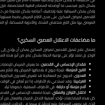
بشكل كبير. فبحسب ما أوضحته المصادر الطبية المتخصصة، فإن تلف 
ولكن يمكن السيطرة عليه وتخفيف أعراضه بشكل ملحوظ من خلال 
القدمين لمرضى السكري
على مدى التزام المريض بضبط مستويات
الموصى بها مثل الليزر منخفض الشدة، والأدوية المسكنة، أو ال
ما مضاعفات الاعتلال العصبي السكري؟
إهمال
علاج تنميل القدمين لمرضى السكري
يمكن أن يؤدي إلى م
الوخز، بل تمتد تؤثر على نوعية الحياة بشكل عام. من أبرز هذه ال
فقدان الإحساس في القدمين
: ما يعرض المريض للإصابات
القرح المزمنة
: نتيجة جروح لا يلاحظها المريض ولا تلتئم بس
العدوى
: الجروح غير المعالجة قد تتعرض للعدوى البكتيرية أ
الغرغرينا
: وقد تستدعي بتر الأطراف إذا لم تُعالج في الوقت
آلام مزمنة أو حارقة
: في الأطراف السفلية، خصوصًا ليلًا.
اختلال التوازن والمشي
: نتيجة لضعف الإحساس في القدمي
كل هذه المضاعفات تؤكد أهمية التدخل المبكر والفعال من أج
الذي قد يصعب السيطرة عليه لاحقًا، لا سيما في الحالات المتقدم