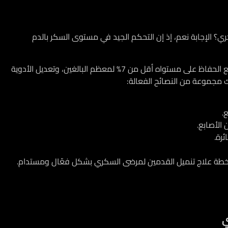
ري؟
الإجابة نعم، إذ إن التحكم الجيد في مستوى السكر بالدم
ينصح الأطباء بإجراء تحليل السكر التراكمي (A1C) بشكل دوري، مع الحفاظ على مستواه أقل من 7% لمعظم البالغين، وتعديل الأدوية
اك مجموعة من النصائح الفعالة:
.
الأصابع.
رة.
 خطة
علاج تنميل القدمين لمرضى السكري
بشكل فعّال ومستدام.
ي