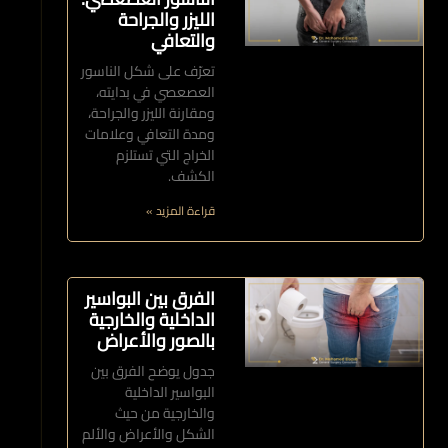
الليزر والجراحة
والتعافي
تعرّف على شكل الناسور
العصعصي في بدايته،
ومقارنة الليزر والجراحة،
ومدة التعافي وعلامات
الخراج التي تستلزم
الكشف.
قراءة المزيد »
الفرق بين البواسير
الداخلية والخارجية
بالصور والأعراض
جدول يوضح الفرق بين
البواسير الداخلية
والخارجية من حيث
الشكل والأعراض والألم