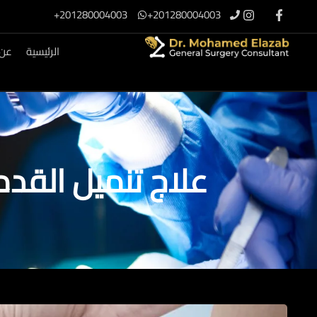
201280004003+
201280004003+
الرئيسية
عن 
علاج تنميل القد