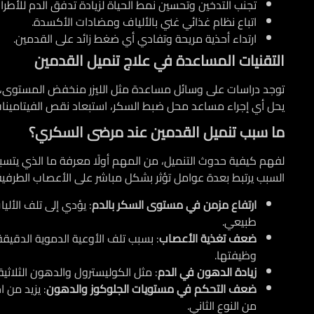
تجنب التدخين وتحسين نمط الحياة لزيادة تدفق الدم للأطرا
اتباع نظام غذائي غني بالألياف ومضادات الأكسدة.
ارتداء أحذية مريحة وتفادي أي ضغط زائد على القدمين.
التقنيات المساعدة في علاج تنميل القدمين
توجد دراسات على وسائل مساعدة مثل الليزر منخفض المستوى، لكن 
يحل أي إجراء مساعد محل ضبط السكر، استبعاد نقص الفيتامينات وا
ما سبب تنميل القدمين عند مرضى السكري؟
لفهم كيفية حدوث التنميل، من المهم أولًا معرفة ما الذي يتس
السبب يرتبط بعدة عوامل تؤثر بشكل مباشر على الأعصاب الطرفية،
ارتفاع مزمن في مستوى السكر بالدم
: يؤدي إلى تلف الأل
طبيعي.
ضعف تغذية الأعصاب
: بسبب تلف الأوعية الدموية الدقيق
وظيفتها.
زيادة الدهون في الدم
: مثل الكوليسترول والدهون الثلاثية، 
ضعف التحكم في مستويات الجلوكوز والدهون
: يزيد من 
من النوع الثاني.