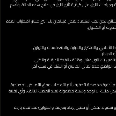
وجراحات الليزر، على كيفية تأثير الليزر في علاج هذه الحالة، وأهم
ائع، لكن يجب استبعاد نقص فيتامين باء اثني عشر، اضطراب الغدة
دوية أو الكحول.
لأحادي والاهتزاز والحرارة والمنعكسات والتوازن.
الدوبلر.
امين باء اثني عشر، وظائف الغدة الدرقية والكلى.
 الواضح، عدم تماثل الجانبين أو الشك في سبب آخر.
دم أدوية مخصصة لتخفيف ألم الأعصاب وفق الأمراض المصاحبة
نقص مثبت. لا توجد وسيلة مضمونة تعيد العصب التالف، وأي تقنية
سقوط متكرر، أو تنميل يزداد بسرعة. والطوارئ عند قدم باردة