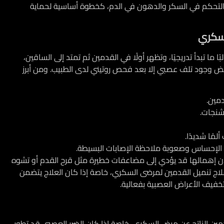
ن التحكم في السكر والدهون في الدم، كخطوة أساسية لحماية
لسكري
ا تبدأ تدريجيًا، وتظهر أولًا في القدمين ثم تمتد إلى الساقين،
مريض وجود تلف عصبي إلا بعد فحص روتيني لدى الطبيب. ومن أبرز
مين.
تشنجات.
مًا شديدًا.
الإحساس وصعوبة ملاحظة الإصابات البسيطة.
، لأن إهمالها قد يؤدي إلى مضاعفات خطيرة مثل قرح القدم أو تشوه
لاج تنميل القدمين لمرضى السكري
، خاصة إذا كان العلاج يتضمن
تخفيف الأعراض العصبية بفعالية.
قدمين الناتج عن مرض السكري، خاصة إذا كان الضرر العصبي قد تطور