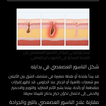
رسم توضيحي لمراحل الناسور العصعصي من
الفتحة المبكرة إلى الالتهاب ثم التعافي.
شكل الناسور العصعصي في بدايته
قد يبدأ بفتحة أو نقطة صغيرة في منتصف الشق بين الأليتين،
مع شعيرات ظاهرة أو انزعاج عند الجلوس. قد تظهر إفرازات
متقطعة أو رائحة، بينما يشير الألم المتزايد والتورم والاحمرار
والحمى إلى احتمال تكوّن خراج يحتاج تقييمًا سريعًا.
مقارنة علاج الناسور العصعصي بالليزر والجراحة