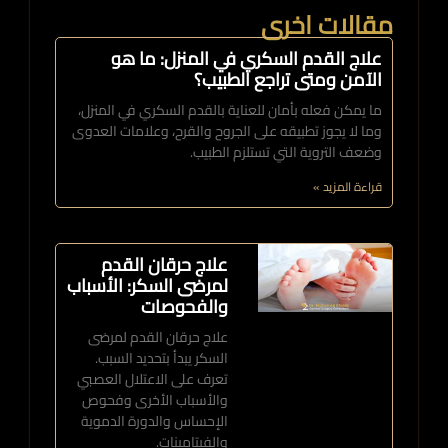
مقالات اخرى
علاج القدم السكري في المنزل: ما هو
الآمن ومتى تراجع الطبيب؟
ما يمكن فعله بأمان للعناية بالقدم السكري في المنزل،
وما لا يجوز تطبيقه على الجروح والقرح، وعلامات العدوى
وضعف التروية التي تستلزم الطبيب.
قراءة المزيد »
علاج حرقان القدم
لمرضى السكر: الأسباب
والفحوصات
علاج حرقان القدم لمرضى
السكر يبدأ بتحديد السبب.
تعرف على الاعتلال العصبي
والأسباب الأخرى وفحوص
الإحساس والدورة الدموية
والفيتامينات.