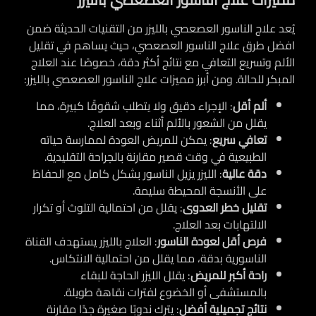
يُعد علاج الناسور العصعصي بالليزر من التقنيات الحديثة ضمن
افضل طرق علاج الناسور العصعصي، حيث يساهم في تقليل
الألم وتسريع التعافي مع نتائج أكثر دقة، خصوصًا عند العلاج
المبكر للحالة.
ومن أبرز مميزات علاج الناسور العصعصي بالليزر:
ألم أقل
: الإجراء دقيق ولا يتطلب شقوقًا كبيرة، مما
يقلل من الشعور بالألم أثناء وبعد العلاج.
تعافي سريع
: يمكن للمريض العودة لممارسة حياته
الطبيعية في وقت قصير مقارنة بالجراحة التقليدية.
دقة عالية
: الليزر يزيل الناسور بشكل كامل مع الحفاظ
على الأنسجة المحيطة سليمة.
تقليل خطر العدوى
: يقلل من احتمالية التلوث أو تكرار
الالتهابات بعد العلاج.
فرص أقل لعودة الناسور
: العلاج بالليزر يستهدف القناة
الناسورية بدقة، مما يقلل من احتمالية الانتكاس.
راحة أكبر للمريض
: يقلل الليزر الحاجة للبقاء
بالمستشفى أو الخضوع لفترات نقاهة طويلة.
نتائج تجميلية أفضل
: يترك ندوبًا صغيرة جدًا مقارنة