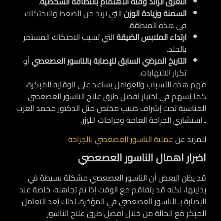
التعرّق الزائد وقلة الاهتمام بالنظافة الشخصية
.
السمنة وزيادة الوزن
التي تزيد من الضغط والاحتكاك
في هذه المنطقة.
ارتداء الملابس الضيقة
التي تسبب الاحتكاك المستمر
بالجلد.
التاريخ المرضي السابق للإصابة بالناسور العصعصي
أو
تكرار الالتهابات.
فهم هذه الأسباب والعوامل يساعد على الوقاية المبكرة،
كما يُسهم في اختيار افضل طرق علاج الناسور العصعصي
المناسبة تحت إشراف طبيب مختص مثل الدكتور محمد العزب
ـ استشاري الجراحة العامة وجراحات الليزر.
للمزيد عن
عملية الناسور العصعصي بالجراحة
اضرار اهمال الناسور العصعصي
قد يظن البعض أن الناسور العصعصي مشكلة بسيطة في
بدايتها، لكنه قد يتفاقم مع الوقت إذا تم تجاهله، خاصة عند
الإصابة بـ الناسور العصعصي في المؤخرة. لذلك يُعد التعامل
المبكر مع الحالة من خلال افضل طرق علاج الناسور