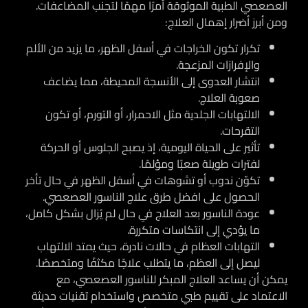
العصعصي الطبية الموثوقة أمرًا مهمًا لتجنب المضاعفات.
ومن أبرز أضرار إهمال العلاج:
تكرار تكون الخراجات في أسفل الظهر، ما يزيد من الألم
والإفرازات المزعجة.
انتشار العدوى إلى الأنسجة المحيطة، مما يضاعف
صعوبة العلاج.
الالتهابات الجلدية مثل الاحمرار، أو التورم، أو تكون
التقرحات.
تأثير على الحياة اليومية، إذ يصبح الجلوس أو الحركة
لفترات طويلة صعبًا ومؤلمًا.
تكوّن ندوب أو تشوهات في أسفل الظهر في حال تأخر
الحصول على افضل طرق علاج الناسور العصعصي.
عودة الناسور بعد العلاج في حال لم يُزال بشكل كامل،
ما يؤدي إلى انتكاسات متكررة.
التهابات العظام في حالات نادرة، حيث يمتد الالتهاب
ليصل إلى العظم، ما يتطلب علاجًا مكثفًا ومتخصصًا.
يمكن أن يساعد العلاج المبكر للناسور العصعصي، مع
الاعتماد على تقييم طبي متخصص واستخدام تقنيات حديثة