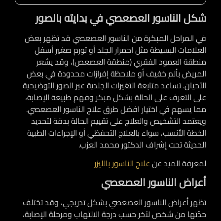
شكل الناسور العصعصي في بدايته بالصور
في المراحل المبكرة من الناسور العصعصي قد تظهر بعض
العلامات البسيطة مثل احمرار الجلد أو تورم صغير أسفل
منطقة العمود الفقري (منطقة العصعص)، وقد يشعر
المريض بألم خفيف أو ملاحظة إفرازات محدودة في بعض
الأحيان. تساعد متابعة التغيرات الجلدية عبر الصور التوضيحية
على التعرف على الحالة بشكل مبكر وفهم طبيعة الإصابة،
مما يسهم في اختيار افضل طرق علاج الناسور العصعصي.
ويعتمد التشخيص والعلاج على تقييم الحالة بدقة لتحديد
الخطة الأنسب، سواء بالعلاج التحفظي أو الإجراءات الطبية
الحديثة تحت إشراف الدكتور محمد العزب.
لمعرفة الميد عن
علاج الناسور بالليزر
أعراض الناسور العصعصي
تظهر أعراض الناسور العصعصي بشكل تدريجي، وقد تختلف
حدّتها من شخص لآخر حسب درجة الالتهاب ومرحلة الإصابة،