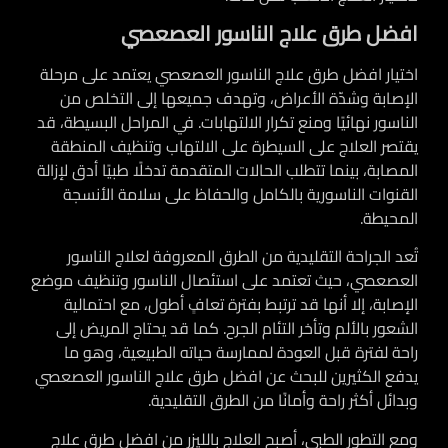
افضل طرق علاج الناسور العصعصي
اختيار افضل طرق علاج الناسور العصعصي يعتمد على مرحلة
الإصابة وشدّة الأعراض، وتهدف جميعها إلى التخلص من
الناسور نهائيًا ومنع تكرار الالتهابات. في المراحل البسيطة، قد
يقتصر العلاج على السيطرة على الالتهاب وتنظيف المنطقة
المصابة، بينما تتطلب الحالات المتقدمة تدخلًا طبيًا أدق لإزالة
القنوات الناسورية بالكامل والحفاظ على سلامة الأنسجة
المحيطة.
تُعد الجراحة التقليدية من الطرق المعروفة لعلاج الناسور
العصعصي، حيث تعتمد على استئصال الناسور وتنظيف موضع
الإصابة، إلا أنها قد ترتبط بفترة تعافٍ أطول، مع احتمالية
الشعور بالألم وتأخر التئام الجرح. كما قد يحتاج المريض إلى
راحة لفترة قبل العودة لممارسة حياته الطبيعية، وهو ما
يدفع الكثيرين للبحث عن افضل طرق علاج الناسور العصعصي
وبدائل أكثر راحة وأمانًا من الطرق التقليدية.
ومع التطور الطبي، أصبح
العلاج بالليزر
من افضل طرق علاج