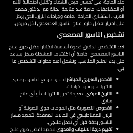
عند الحاجة، على تحسين فرص الشفاء وتقليل احتمالية الألم
أو المضاعفات، خاصة عند متابعة الحالة مع الدكتور محمد
العزب ـ استشاري الجراحة العامة وجراحات الليزر ـ الذي يركز
على اختيار افضل طرق علاج الناسور العصعصي لكل مريض.
تشخيص الناسور العصعصي
يُعد التشخيص الدقيق خطوة أساسية لاختيار افضل طرق علاج
الناسور العصعصي، خاصة أن اكتشاف المشكلة مبكرًا يساعد
على بدء العلاج المناسب. وتشمل أهم خطوات التشخيص ما
يلي:
الفحص السريري المباشر
لتحديد موقع الناسور، ومدى
الالتهاب، ووجود خراجات.
التاريخ المرضي
لمعرفة تكرار الالتهابات أو أي علاج
سابق.
الفحوص التصويرية
مثل الموجات فوق الصوتية أو
الرنين المغناطيسي في الحالات المعقدة، لتحديد مسار
الناسور بدقة قبل أي تدخل علاجي.
تقييم درجة الالتهاب والعدوى
لتحديد افضل طرق علاج