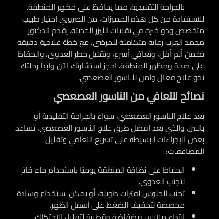
بالجراحة التقليدية، مما يحافظ على مظهر المنطقة.
للاستفادة من كل هذه المميزات، من الضروري اختيار طبيب
متخصص وذو خبرة في تقنيات الليزر الحديثة. يقدم الدكتور
محمد العزب رعاية متكاملة للمرضى، مع خطة علاجية دقيقة
تضمن ألم أقل، وتعافي أسرع، وتقليل خطر العدوى، والحفاظ
على صحة ومظهر المنطقة. احجز استشارتك الآن وابدأ رحلتك
نحو علاج فعال وآمن للناسور العصعصي.
نصائح للتعافي من الناسور العصعصي
بعد علاج الناسور العصعصي، سواء بالجراحة التقليدية أو
بالليزر، والذي يعد افضل طرق علاج الناسور العصعصي، تساعد
بعض الإجراءات البسيطة على تسريع التعافي وتقليل
المضاعفات:
الحفاظ على نظافة المنطقة يوميًا باستخدام ماء فاتر
لتجنب العدوى.
تجنب الجلوس لفترات طويلة، أو يمكن استخدام وسادة
مخصصة لتخفيف الضغط على أسفل الظهر.
ارتداء ملابس فضفاضة وقطنية لتقليل الاحتكاك