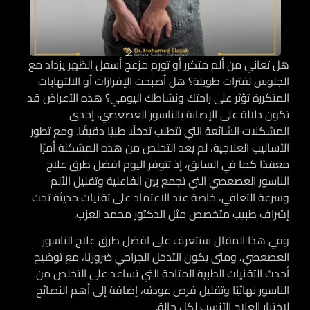
هل تعاني من ألم متكرر أو تورم مزعج أسفل الظهر يزداد مع
الجلوس لفترات طويلة؟ هل أصبحت الإفرازات أو الالتهابات
المتكررة تؤثر على راحتك ونشاطك اليومي؟ هذه الأعراض قد
تكون دلالة على الإصابة بالناسور العصعصي، إحدى
المشكلات الشائعة التي تتطلب تدخلًا طبيًا دقيقًا. ومع تطور
الأساليب العلاجية، لم يعد التخلص من هذه المشكلة أمرًا
معقدًا كما في السابق، إذ تتوفر اليوم افضل طرق علاج
الناسور العصعصي التي تجمع بين الفاعلية وتقليل الألم
وسرعة التعافي، خاصة عند الاعتماد على تقنيات حديثة تحت
إشراف طبيب متخصص مثل الدكتور محمد العزب.
وفي هذا المقال سنتعرف على افضل طرق علاج الناسور
العصعصي، ومتى يكون التدخل الجراحي ضروريًا، مع توضيح
أحدث التقنيات الطبية المتاحة التي تساعد على التخلص من
الناسور نهائيًا وتقليل فرص عودته، إضافة إلى أهم النصائح
لاختيار العلاج الأنسب لكل حالة.