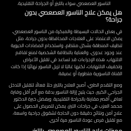
الناسور العصعصي سواء بالليزر أو الجراحة التقليدية.
هل يمكن علاج الناسور العصعصي بدون
جراحة؟
في بعض الحالات البسيطة والمبكرة من الناسور العصعصي،
يمكن الاعتماد على العلاجات المحافظة بدون جراحة، مثل
تنظيف المنطقة بشكل منتظم، واستخدام المضادات الحيوية
عند وجود عدوى، والعناية بالنظافة الشخصية لمنع تفاقم
الالتهاب. هذه الإجراءات قد تساعد في تقليل الأعراض
وتخفيف الالتهابات، لكنها غالبًا لا تزيل الناسور نهائيًا إذا كانت
القناة الناسورية متطورة أو عميقة.
ومع التقدم الطبي، أصبح العلاج بالليزر حلاً فعالًا لتقليل التدخل
الجراحي الكبير، حيث يتيح إزالة الناسور بدقة مع ألم أقل وفترة
تعافي أقصر مقارنة بالجراحة التقليدية. وبفضل خبرة الدكتور
محمد العزب في جراحات الليزر، يمكن للمريض الحصول على
علاج آمن ونتائج دقيقة دون الحاجة لشقوق جراحية واسعة،
مع تقليل فرص عودة الناسور مرة أخرى.
مميزات علاج الناسور العصعصي بالليزر