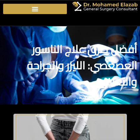
أفضل طرق علاج الناسور
العصعصي: الليزر والجراحة
والتعافي