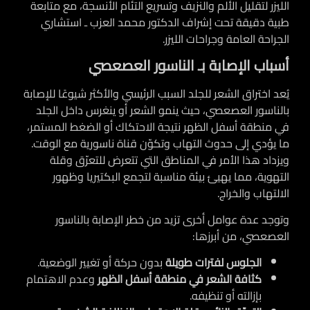
الليزر لتقليل الألم والنزيف وتسريع التئام الأنسجة، مع متابعة
طبية دقيقة تحت إشراف الدكتور محمد العزب ـ استشاري
الجراحة العامة وجراحات الليزر.
أسباب الإصابة بـ الناسور العصعصي
يُعد اختراق الشعر للجلد السبب الرئيسي والأكثر شيوعًا للإصابة
بالناسور العصعصي، حيث ينمو الشعر أو ينغرس داخل الجلد
في منطقة أسفل الظهر نتيجة الاحتكاك أو الضغط المستمر،
ما يؤدي إلى حدوث التهاب وتكوّن قناة ناسورية مع الوقت.
ويزداد هذا الأمر في المناطق التي تتعرض للتعرّق وقلة
التهوية، مما يهيئ بيئة مناسبة لتجمع البكتيريا وظهور
الالتهاب والخراج.
وتوجد عدة عوامل أخرى تزيد من خطر الإصابة بالناسور
العصعصي، من أبرزها:
الجلوس لفترات طويلة
بدون حركة أو تغيير الوضعية.
كثافة الشعر في منطقة أسفل الظهر
وعدم الاهتمام
بإزالته أو تنظيفه.