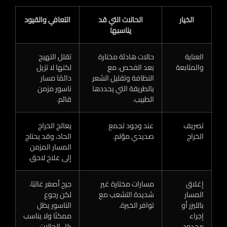
الخيار
الحالات التي قد
التعافي والقيود
يناسبها
العناية
حالات هادئة مختارة
تقلل التهيج
والمتابعة
بعد الفحص، مع
لكنها لا تزيل
النظافة وتقليل الشعر
دائمًا مسار
بالطريقة التي يحددها
ناسور مزمن
الطبيب.
قائم.
تصريف
عند وجود تجمع
يعالج الخراج
الخراج
صديدي مؤلم.
الحاد، وقد يحتاج
المسار المزمن
إلى علاج لاحق.
إغلاق
مسارات مختارة غير
جرح أصغر غالبًا،
المسار
شديدة التشعب مع
لكن رجوع
بالليزر أو
توافر الخبرة.
الناسور يظل
إجراء
ممكنًا ولا يناسب
محدود
كل الحالات.