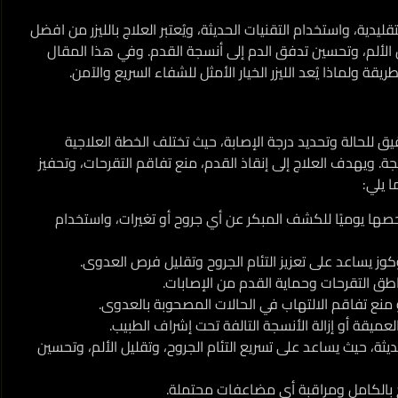
لتقليدية، واستخدام التقنيات الحديثة، ويُعتبر
العلاج بالليزر من افضل
 الألم، وتحسين تدفق الدم إلى أنسجة القدم. وفي هذا المقال
 ولماذا يُعد الليزر الخيار الأمثل للشفاء السريع والآمن.
 للحالة وتحديد درجة الإصابة، حيث تختلف الخطة العلاجية
ة. ويهدف العلاج إلى إنقاذ القدم، منع تفاقم التقرحات، وتحفيز
 يلي:
صها يوميًا للكشف المبكر عن أي جروح أو تغيرات، واستخدام
وز يساعد على تعزيز التئام الجروح وتقليل فرص العدوى.
طق التقرحات وحماية القدم من الإصابات.
منع تفاقم الالتهاب في الحالات المصحوبة بالعدوى.
عميقة أو إزالة الأنسجة التالفة تحت إشراف الطبيب.
ثة، حيث يساعد على تسريع التئام الجروح، وتقليل الألم، وتحسين
 بالكامل ومراقبة أي مضاعفات محتملة.