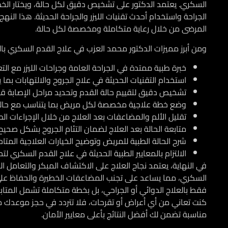
السكري. يعتمد الدكتور على تشخيص دقيق لكل حالة، ويختار الخط
الجراحة واستخدام أحدث تقنيات الليزر والجراحة الحديثة. هذا ا
المرضى من خلال رعاية متكاملة ومخصصة لكل حالة.
ومن أبرز مميزات الدكتور محمد العزب في علاج القدم السكري باللي
خبرة طبية ممتدة في الجراحة العامة وجراحات الليزر مع ال
استخدام التقنيات الحديثة في علاج الجروح والالتهابات بما 
تشخيص دقيق لتقييم حالة القدم وتحديد مراحل الإصابة قبل 
وضع خطة علاجية مخصصة لكل مريض بما يتناسب مع حالته
تقليل الألم والمضاعفات بعد العلاج من خلال الإجراءات الط
متابعة الحالة بعد العلاج لضمان التئام الجروح بشكل صحيح.
شرح الحالة الطبية للمريض وتوضيح الخيارات العلاجية المتاح
الالتزام بالمعايير الطبية الحديثة في علاج القدم السكري لتحس
في النهاية، يعتمد نجاح العلاج على الاكتشاف المبكر والتعامل 
السكري، مما يساعد على تجنب المضاعفات الخطيرة والحفاظ على 
فقط بالعلاج الدوائي أو الجراحي، بل بخطة متكاملة تشمل المتاب
كنت تعاني من أي أعراض أو تقرحات، فلا تتردد في حجز موعدك م
مناسبة تضمن لك أفضل النتائج بأعلى معايير الأمان.