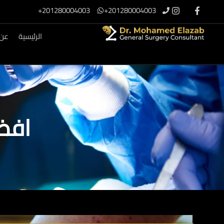
201280004003+
201280004003+
الرئيسية
عن 
افض