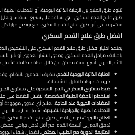
تتنوع طرق العلاج بين الرعاية الذاتية اليومية، أو التدخلات الطبية ا
طرق علاج القدم السكري
التي تساعد على تسريع الشفاء، وتقليل
سنتعرف على أبرز طرق علاج القدم السكري، مع توضيح مزايا كل طريقة
افضل طرق علاج القدم السكري
يعتمد اختيار افضل طرق علاج القدم السكري على التشخيص الدقيق
باختلاف مراحل القدم السكري ومدى انتشار العدوى أو تأثر الأنسج
التئام الجروح بأسرع وقت ممكن من خلال خطة متكاملة تشمل ما
العناية الذاتية اليومية للقدم
: تنظيف القدمين بانتظام، وفح
كريمات مرطبة لتقليل التشققات.
ضبط مستوى السكر في الدم
: السيطرة على مستوى الجلوك
استخدام الأحذية الطبية المخصصة
: لتقليل الضغط على منا
المضادات الحيوية عند الحاجة
: لعلاج أي عدوى موجودة أو 
التدخلات الطبية والجراحية التقليدية
: تشمل تنظيف الجروح ال
العلاج بالليزر
: يُعتبر من افضل طرق علاج القدم السكري الحدي
تدفق الدم إلى أنسجة القدم، مع أقل تدخل جراحي ممكن.
المتابعة الدورية مع الطبيب المختص
: لضمان شفاء الجروح