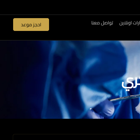
ات اونلاين
تواصل معنا
احجز موعد
ري