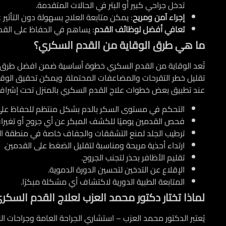
تدخل جراحي كبير أو البتر في الحالات المتقدمة.
إجراء آمن ومريح
: يمكن متابعة العلاج بسهولة دون التأثير ع
تعافي أفضل لوظائف القدم
: يساهم في الحفاظ على القدر
ما هي طرق الوقاية من القدم السكري؟
تُعد الوقاية من القدم السكري خطوة أساسية ضمن افضل طرق ع
تقليل خطر التقرحات والمضاعفات المحتملة. ويمكن تحقيق الوقاي
عند تطبيق بعض خطوات علاج القدم السكري بالمنزل تحت إشراف
التحكم في مستوى السكر بالدم بشكل منتظم للحفاظ على 
فحص القدمين يوميًا للكشف المبكر عن أي جروح أو تغيرات
ترطيب الجلد لمنع التشققات والجفاف خاصة في منطقة ا
ارتداء أحذية مريحة ومناسبة لتقليل الضغط على القدمين.
تقليم الأظافر بحذر لتجنب الجروح.
الإقلاع عن التدخين لتحسين الدورة الدموية.
المتابعة الطبية الدورية لاكتشاف أي مشكلة مبكرًا.
لماذا تختار دكتور محمد العزب لعلاج القدم السكري 
يُعتبر الدكتور محمد العزب – استشاري الجراحة العامة وجراحات ا