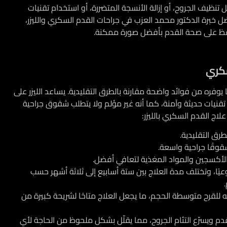
نظيف الجروح، أو إزالة الأنسجة المتضررة، أو استخدام تقنيات
ضل خبرة الدكتور محمد العزب في جراحات القدم السكري والليزر،
فظ على صحة القدم بأفضل صورة ممكنة.
لسكري
يوفره من فوائد واضحة مقارنة بالطرق التقليدية. يساعد الليزر على
 تقنيات حديثة وآمنة، كما أنه غير مؤلم ولا يتطلب شقوق جراحية
لاج القدم السكري بالليزر:
لطرق التقليدية.
شقوقًا جراحية واسعة.
الأكسجين والمواد المغذية لتعافي أفضل.
عيًا، وتختلف مدة العلاج بين ستة أسابيع إلى ثلاثة أشهر حسب
غ تكلفة الجلسة حوالي 800 جنيه للقرح متوسطة الحجم، ما يجعل العلاج متاحًا لشريحة كبيرة من
 القدم ويسرّع التئام الجروح، مما يقلّل بشكل ملحوظ من الحاجة لأي