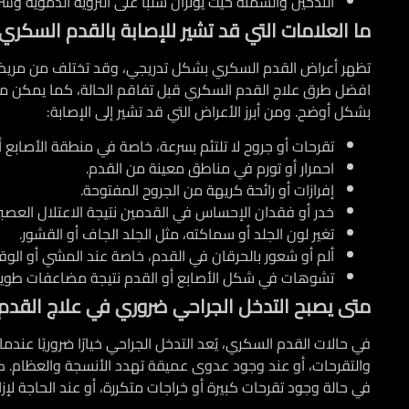
التدخين والسمنة حيث يؤثران سلبًا على التروية الدموية وس
ما العلامات التي قد تشير للإصابة بالقدم السكري
تظهر أعراض القدم السكري بشكل تدريجي، وقد تختلف من مريض لآخر
افضل طرق علاج القدم السكري قبل تفاقم الحالة، كما يمكن متاب
بشكل أوضح. ومن أبرز الأعراض التي قد تشير إلى الإصابة:
تقرحات أو جروح لا تلتئم بسرعة، خاصة في منطقة الأصابع 
احمرار أو تورم في مناطق معينة من القدم.
إفرازات أو رائحة كريهة من الجروح المفتوحة.
خدر أو فقدان الإحساس في القدمين نتيجة الاعتلال العص
تغير لون الجلد أو سماكته، مثل الجلد الجاف أو القشور.
ألم أو شعور بالحرقان في القدم، خاصة عند المشي أو الو
تشوهات في شكل الأصابع أو القدم نتيجة مضاعفات طويلة
متى يصبح التدخل الجراحي ضروري في علاج القدم
في حالات القدم السكري، يُعد التدخل الجراحي خيارًا ضروريًا عند
والتقرحات، أو عند وجود عدوى عميقة تهدد الأنسجة والعظام. 
في حالة وجود تقرحات كبيرة أو خراجات متكررة، أو عند الحاجة لإز