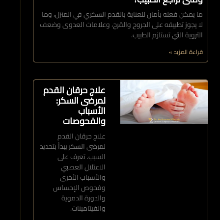
ما يمكن فعله بأمان للعناية بالقدم السكري في المنزل، وما
لا يجوز تطبيقه على الجروح والقرح، وعلامات العدوى وضعف
التروية التي تستلزم الطبيب.
قراءة المزيد »
علاج حرقان القدم
لمرضى السكر:
الأسباب
والفحوصات
علاج حرقان القدم
لمرضى السكر يبدأ بتحديد
السبب. تعرف على
الاعتلال العصبي
والأسباب الأخرى
وفحوص الإحساس
والدورة الدموية
والفيتامينات.