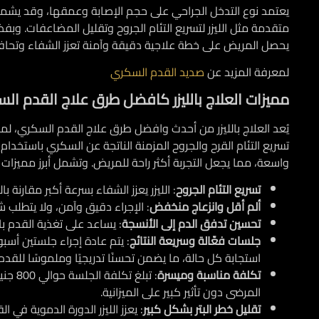
يعتمد نوع التدخل الجراحي على حجم الإصابة وعمقها، وقد يشمل ت
متقدمة مثل الليزر لتسريع التئام الجروح وتقليل المضاعفات. وبف
يحصل المريض على خطة علاجية دقيقة وآمنة تعزز الشفاء وتحا
لمعرفة المزيد عن
صديد القدم السكري
مميزات العلاج بالليزر كافضل طرق علاج القدم ا
يُعد العلاج بالليزر من أحدث وافضل طرق علاج القدم السكري، لما 
تسريع التئام القرح والجروح المزمنة الناتجة عن السكري باستخدام
واسعة، مما يجعل التجربة أكثر راحة للمريض. وتشمل أبرز مميزات ع
تسريع التئام الجروح
: الليزر يعزز الشفاء بسرعة أكبر مقارنة با
ألم أقل وانزعاج منخفض
: الإجراء دقيق وآمن، ولا يتطلب 
تحسين تدفق الدم إلى الأنسجة
: يساعد على تغذية القدم ب
جلسات فعّالة وسريعة النتائج
: يتم عادة إجراء جلستين أسبو
استجابة كل حالة، ما يضمن تحسنًا تدريجيًا وملموسًا للقدم.
تكلفة مناسبة وميسرة
: تبل
المرضى دون تأثير كبير على الميزانية.
تقليل خطر البتر بشكل كبير
: يعزز الليزر الدورة الدموية في