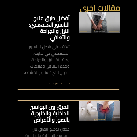
مقالات اخرى
أفضل طرق علاج
الناسور العصعصي:
الليزر والجراحة
والتعافي
تعرّف على شكل الناسور
العصعصي في بدايته،
ومقارنة الليزر والجراحة،
ومدة التعافي وعلامات
الخراج التي تستلزم الكشف.
قراءة المزيد »
الفرق بين البواسير
الداخلية والخارجية
بالصور والأعراض
جدول يوضح الفرق بين
البواسير الداخلية والخارجية