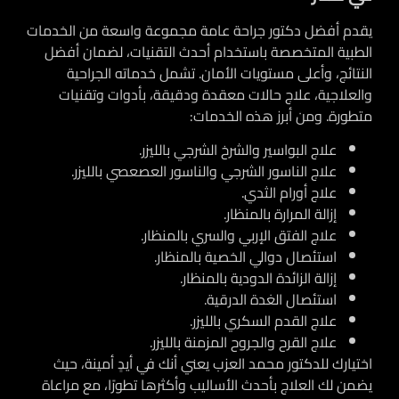
يقدم
أفضل دكتور جراحة عامة
مجموعة واسعة من الخدمات
الطبية المتخصصة باستخدام أحدث التقنيات، لضمان أفضل
النتائج، وأعلى مستويات الأمان. تشمل خدماته الجراحية
والعلاجية، علاج حالات معقدة ودقيقة، بأدوات وتقنيات
متطورة. ومن أبرز هذه الخدمات:
علاج البواسير والشرخ الشرجي بالليزر.
علاج الناسور الشرجي والناسور العصعصي بالليزر.
علاج أورام الثدي.
إزالة المرارة بالمنظار.
علاج الفتق الإربي والسري بالمنظار.
استئصال دوالي الخصية بالمنظار.
إزالة الزائدة الدودية بالمنظار.
استئصال الغدة الدرقية.
علاج القدم السكري بالليزر.
علاج القرح والجروح المزمنة بالليزر.
اختيارك
للدكتور محمد العزب
يعني أنك في أيدٍ أمينة، حيث
يضمن لك العلاج بأحدث الأساليب وأكثرها تطورًا، مع مراعاة