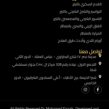
القدم السكري بالليزر
البواسير والشرخ الشرجي بالليزر
الناسور الشرجي والعصعصي بالليزر
الفتق الإربي والسري بالمنظار
المرارة بالمنظار
أورام الثدي وأحدث طرق العلاج
تواصل معنا
مدينة نصر: ١٧ شارع البطراوي - عباس العقاد - الدور الثاني
التجمع الاول: عياده رقم 328 مركز ال Cmc بجوار مستشفي
شفا
شبرا الخيمة: برج الأطباء - أعلي النساجون الشرقيون - الدور
الخامس
All Rights Reserved Dr. Mohamed Elazab , Developed and