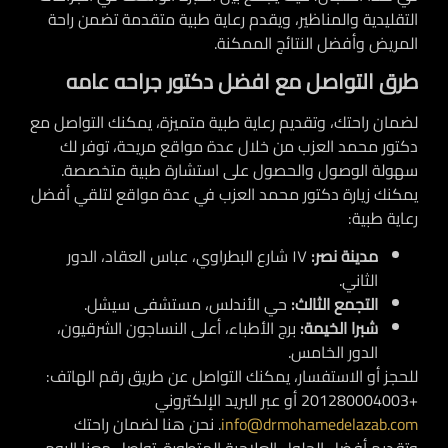
التقليدية والمناظير، ويقدم رعاية طبية متقدمة تضمن راحة
المريض وأفضل النتائج الممكنة.
طرق التواصل مع افضل دكتور جراحه عامه
لضمان راحتك، وتقديم رعاية طبية متميزة، يمكنك التواصل مع
دكتور محمد العزب من خلال عدة مواقع مريحة، توفر لك
سهولة الوصول والحصول على استشارة طبية متخصصة.
يمكنك زيارة دكتور محمد العزب في عدة مواقع لتلقي أفضل
رعاية طبية:
مدينة نصر:
١٧ شارع البطراوي، عباس العقاد، الدور
الثاني.
التجمع الثالث:
حي الأندلس، مستشفى سيشل.
شبرا الخيمة:
برج الأطباء، أعلى النساجون الشرقيون،
الدور الخامس.
للحجز أو الاستفسار، يمكنك التواصل عن طريق
رقم الهاتف:
+201280004003
أو عبر البريد الإلكتروني
info@drmohamedelazab.com
. نحن هنا لضمان راحتك