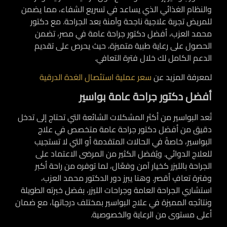
والنظام الغذائي الذي يساعد في تسريع الشفاء، مما يضمن
للمريض تجربة علاجية ناجحة وآمنة بعد الجراحة.
مع دكتور
محمد العزب، أفضل دكتور جراحة عامة في مصر،
تضمن
الحصول على رعاية طبية متميزة، حيث يحرص على تقديم
الدعم الكامل لك خلال فترة التعافي.
لمعرفة المزيد عن
سعر عملية استئصال الغدة الدرقية
أفضل دكتور جراحة عامة بواسير
تُعد البواسير من أكثر المشكلات الشائعة التي تحتاج إلى تدخل
دقيق من أفضل دكتور جراحة عامة متخصص في علاج
البواسير، خاصةً في الحالات المتقدمة أو التي لا تستجيب
للعلاج الدوائي. ويُفضل الكثير من المرضى الاعتماد على
الجراحة بالليزر كخيار آمن وفعّال، لما توفره من راحة أكبر
وفترة تعافٍ أقصر. وهنا يبرز دور الدكتور محمد العزب،
استشاري الجراحة العامة وجراحات الليزر، بفضل خبرته الطويلة
ونتائجه المميزة في علاج البواسير بمختلف درجاتها، مع ضمان
أعلى مستوى من الرعاية والخصوصية.