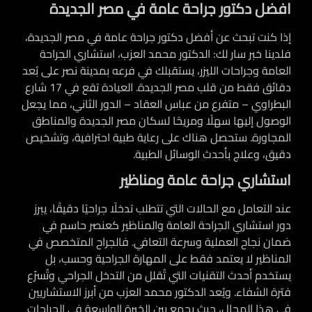
افضل دكتور جراحة عامة في مصر الجديدة
إذا كنت تبحث عن أفضل دكتور جراحة عامة في مصر الجديدة،
فلدينا خبر سار لك: الدكتور محمد العزب، استشاري الجراحة
العامة وجراحات الليزر، يستقبلك في فرعه بمدينة نصر على بُعد
دقائق فقط من قلب مصر الجديدة. العيادة تقع في 17 شارع
البطراوي – متفرع من عباس العقاد – الدور الثاني، مما يجعل
الوصول إليها سهلًا ومريحًا لسكان مصر الجديدة والمناطق
المجاورة. ستحصل هناك على رعاية طبية احترافية، وتشخيص
دقيق، وعلاج بأحدث الوسائل الطبية.
استشاري جراحة عامة ومناظير
عند التعامل مع الحالات التي تتطلب تدخلًا جراحيًا دقيقًا، يبرز
دور استشاري الجراحة العامة والمناظير كعنصر حاسم في
ضمان نجاح العملية وسرعة التعافي. فالجراح المتخصص في
المناظير لا يعتمد فقط على المهارة الجراحية وحسب، بل
يستخدم أحدث التقنيات التي تُقلل من التدخل الجراحي وتُسرّع
فترة الشفاء. ويُعد الدكتور محمد العزب من أبرز الاستشاريين
في هذا المجال، حيث يجمع بين الخبرة الواسعة في الجراحات