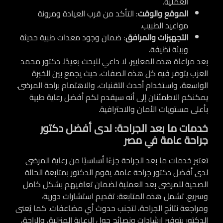
العملية.
الموقع والوقت
: التأكد من قرب العيادة ومرونة
مواعيد الطبيب.
التجهيزات والمرافق
: ضمان وجود معدات طبية حديثة
وبيئة نظيفة.
بعد مراعاة هذه المعايير، لا داعي للبحث بعيدًا.
دكتور محمد
العزب
يتوفر فيه كل هذه الصفات، حيث يجمع بين الخبرة
الواسعة، واستخدام أحدث التقنيات، والاهتمام براحة المرضى.
يمكنكم الاطمئنان إلى أنه سيقدم لكم أفضل رعاية طبية
بأعلى مستويات الأمان والاحترافية.
خدمات ما بعد الجراحة: لدى أفضل دكتور
جراحة عامة في مصر
تعتبر خدمات ما بعد الجراحة جزءًا أساسيًا من رعاية المرضى
لدى
أفضل دكتور جراحة عامة
. يقوم الدكتور بمتابعة الحالة
الصحية للمرضى بعد العملية لضمان تعافيهم بشكل كامل
وسريع. تشمل هذه المتابعة: تقديم استشارات دورية،
ومراجعة نتائج الجراحة، لتجنب حدوث أي مضاعفات. كما يُعنى
الدكتور بتوفير إرشادات ونصائح حول الرعاية المنزلية، والراحة،